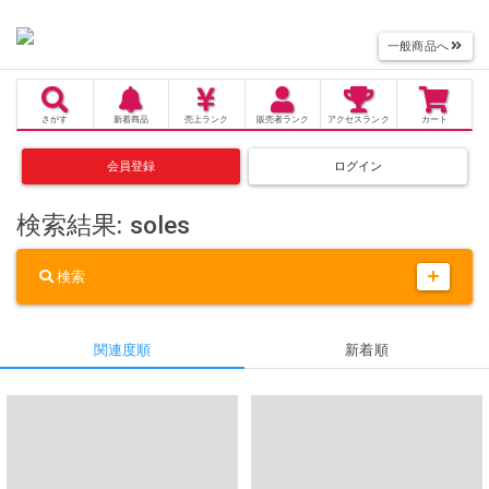
一般商品へ
さがす
新着商品
売上
ランク
販売者
ランク
アクセス
ランク
カート
会員登録
ログイン
検索結果: soles
検索
関連度順
新着順