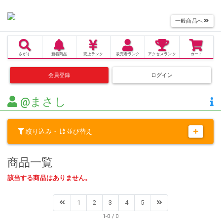
一般商品へ
さがす
新着商品
売上
ランク
販売者
ランク
アクセス
ランク
カート
会員登録
ログイン
@まさし
絞り込み・
並び替え
商品一覧
該当する商品はありません。
1
2
3
4
5
1-0 / 0