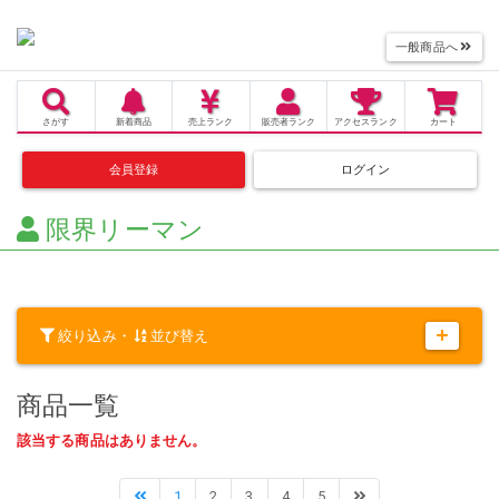
一般商品へ
さがす
新着商品
売上
ランク
販売者
ランク
アクセス
ランク
カート
会員登録
ログイン
限界リーマン
絞り込み・
並び替え
商品一覧
該当する商品はありません。
1
2
3
4
5