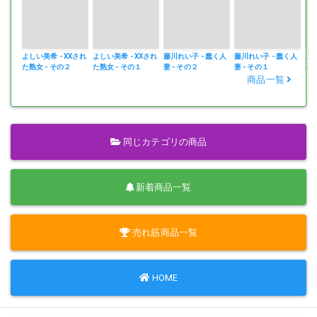
よしい美希 - XXされ
よしい美希 - XXされ
藤川れい子 - 蠢く人
藤川れい子 - 蠢く人
夏川
た熟女 - その２
た熟女 - その１
妻 - その２
妻 - その１
小さ
商品一覧
同じカテゴリの商品
新着商品一覧
売れ筋商品一覧
HOME