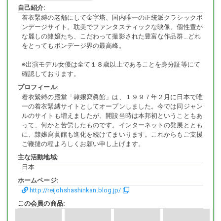
自己紹介:
着衣緊縛の老舗にして金字塔、国内唯一の正統派クラシックボ
ンデージサイト。耽美でファンタスティックな映像、個性豊か
な麗しの隷嬢たち、こだわって撮影された豊富な作品群…どれ
をとってもボンデージ界の最高峰。
※出演モデル女優は全て１８歳以上であることを身分証等にて
確認しております。
プロフィール:
着衣緊縛の殿堂「隷嬢寫眞館」は、１９９７年２月に日本で唯
一の着衣緊縛サイトとしてオープンしました。今では同ジャン
ルのサイトも増えましたが、開設当時は本邦初ということもあ
って、何かと苦労したものです。インターネットの発展ととも
に、隷嬢寫眞館も進化を続けてまいります。これからもご支援
ご鞭撻の程よろしくお願い申し上げます。
主な活動地域:
日本
ホームページ:
http://reijohshashinkan.blog.jp/
この会員の商品: