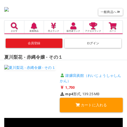
一般商品へ
さがす
新着商品
売上
ランク
販売者
ランク
アクセス
ランク
カート
会員登録
ログイン
夏川梨花 - 赤縄令嬢 - その１
隷嬢寫眞館（れいじょうしゃしん
かん）
1,700
mp4
形式, 139.25 MB
カートに入れる