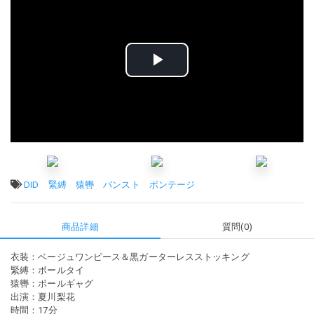
ビ
デ
オ
を
タグ:
DID
緊縛
猿轡
パンスト
ボンテージ
再
商品詳細
質問(0)
生
衣装：ベージュワンピース＆黒ガーターレスストッキング
す
緊縛：ボールタイ
猿轡：ボールギャグ
る
出演：夏川梨花
時間：17分