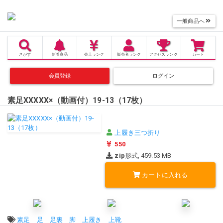
一般商品へ
さがす
新着商品
売上
ランク
販売者
ランク
アクセス
ランク
カート
会員登録
ログイン
素足XXXXX×（動画付）19-13（17枚）
上履き三つ折り
550
zip
形式, 459.53 MB
カートに入れる
タグ:
素足
足
足裏
脚
上履き
上靴