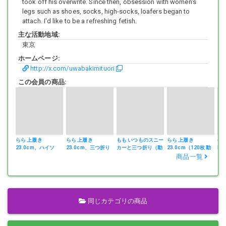
took off his overwrite. Since then, obsession with women's
legs such as shoes, socks, high-socks, loafers began to
attach. I'd like to be a refreshing fetish.
主な活動地域:
東京
ホームページ:
http://x.com/uwabakimituori
この会員の商品:
らら 上履き
らら 上履き
もも いつものスニー
らら 上履き
ゆ
23.0cm、ハイソ
23.0cm、三つ折り
カーと三つ折り（動
23.0cm（120枚 動
M2
（120枚動画2本
（120枚）26‐6
画2本）26-5
画2本付）26‐4
商品一覧
付）26‐7
同じカテゴリの商品