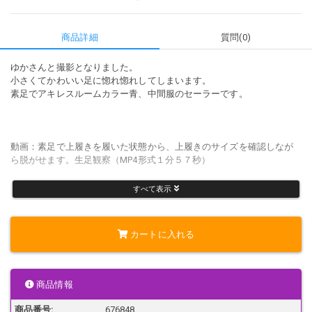
商品詳細
質問(0)
ゆかさんと撮影となりました。
小さくてかわいい足に惚れ惚れしてしまいます。
素足でアキレスルームカラー青、中間服のセーラーです。
動画：素足で上履きを履いた状態から、上履きのサイズを確認しなが
ら脱がせます。生足観察（MP4形式１分５７秒）
すべて表示
靴 ：ルームカラー青（21.5?）
靴 下：黒ストッキング
カートに入れる
服 装：XXXXX
商品情報
画質、構図とも素人のものですので、大きな期待はなさらないでご覧
ください！
商品番号:
676848