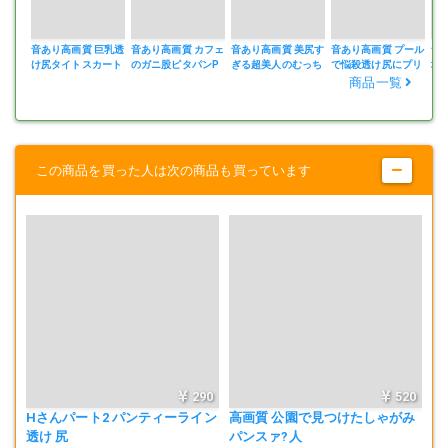
音あり高画質 巨乳透
音あり高画質 カフェ
音あり高画質 美尻す
音あり高画質 プール
音
この作品のモデルは18歳以上です。
け尻タイトスカート
のガニ股ピタパンP
ぎる超美人のむっち
で悩殺透け尻にプリ
場
モデルの同意を得た、XX風に撮影したシチュエーション作品です。
ライン尻
りハミ尻２
ケツ美人
バ
商品一覧
この商品を買った人は次の商品も買っています
290
520
Hさんパート2 パンティーライン
高画質 公園で見つけたしゃがみ
透け 尻
パンスァ?人