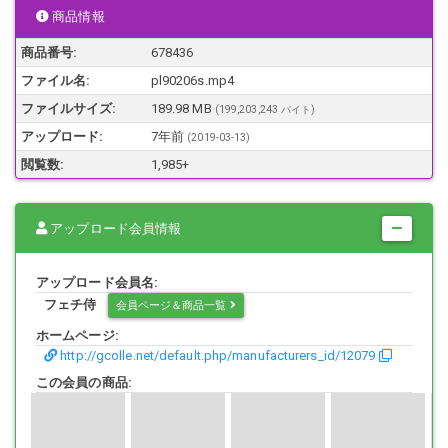
明らかにパンティーが透けてます。
商品情報
商品番号:
678436
ファイル名:
pl90206s.mp4
これで街中をガンガン歩いていくのだから、たまりません。
ファイルサイズ:
189.98 MB
(199,203,243 バイト)
アップロード:
7年前
(
2019-03-13
)
思わず尾行してしまいました。
閲覧数:
1,985+
アップロード会員情報
立ち止まっているところは、30センチの距離からズーム！
アップロード会員名:
フェチ侍
会員ページ＆商品一覧
本編は、顔出しです。
ホームページ:
http://gcolle.net/default.php/manufacturers_id/12079
この会員の商品:
本編にモザイク、ロゴはありません。
mp4形式 1920-1080P 8000kbps 縦向き編集済み
再生時間 約3分19秒