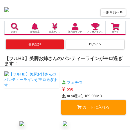
一般商品へ
さがす
新着商品
売上
ランク
販売者
ランク
アクセス
ランク
カート
会員登録
ログイン
【フルHD】美脚お姉さんのパンティーラインがモロ過ぎ
ます！
フェチ侍
550
mp4
形式, 189.98 MB
カートに入れる