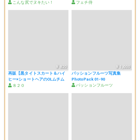
こんな尻でヌキたい！
フェチ侍
820
1,000
再販【黒タイトスカート＆ハイ
パッションフルーツ写真集
ヒー×ショートヘアのOLムチム
PhotoPack 01-90
チ尻に密着・パンチラ映像】超
パッションフルーツ
８２０
ミニ黒タイトスカートにハイヒ
ール美脚色白