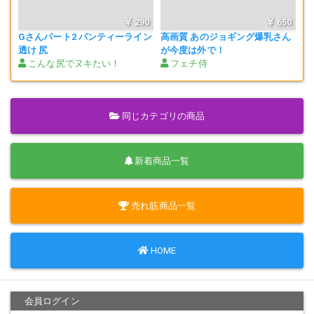
290
650
Gさんパート2 パンティーライン
高画質 あのジョギング爆乳さん
透け 尻
が今度は外で！
こんな尻でヌキたい！
フェチ侍
同じカテゴリの商品
新着商品一覧
売れ筋商品一覧
HOME
会員ログイン