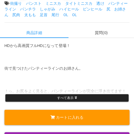
タグ:
街撮り
パンスト
ミニスカ
タイトミニスカ
透け
パンティー
ライン
パンチラ
しゃがみ
ハイヒール
ピンヒール
尻
お姉さ
ん
尻肉
太もも
足首
尾行
OL
OL
商品詳細
質問(0)
HDから高画質フルHDになって登場！
街で見つけたパンティーラインのお姉さん。
！っ。お尻をよく見ると、パンティーラインが完全に浮き出てます！
すべて表示
って言うか、よく見るとパンティーが透けてる．．．．．
カートに入れる