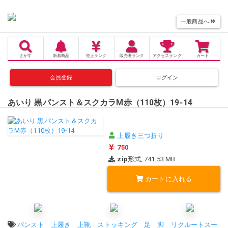
一般商品へ
さがす
新着商品
売上
ランク
販売者
ランク
アクセス
ランク
カート
会員登録
ログイン
あいり 黒パンスト＆スクカラM赤（110枚）19‐14
上履き三つ折り
750
zip
形式, 741.53 MB
カートに入れる
タグ:
パンスト
上履き
上靴
ストッキング
足
脚
リクルートスー