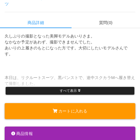
ツ
商品詳細
質問(0)
久しぶりの撮影となった美脚モデルあいりさま。
なかなか予定があわず、撮影できませんでした。
あいりの上履きのもとになった方です。大切にしたいモデルさんで
す。
本日は、リクルートスーツ、黒パンストで、途中スクカラMへ履き替え
て撮影しました。
すべて表示
靴 ：黒ヒール(27枚程度)、XX-XカラーM赤（21.5?）
カートに入れる
靴 下：黒パンスト
服 装：リクルートスーツ
商品情報