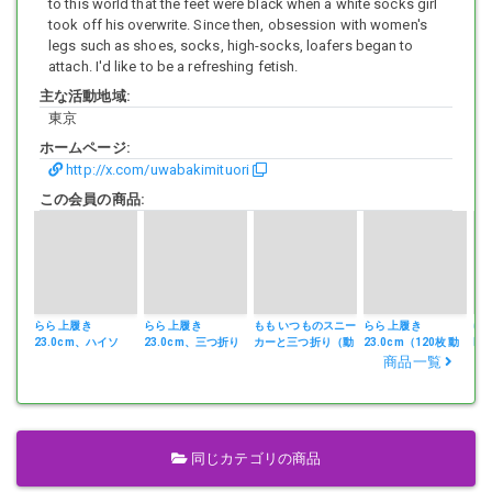
to this world that the feet were black when a white socks girl
took off his overwrite. Since then, obsession with women's
legs such as shoes, socks, high-socks, loafers began to
attach. I'd like to be a refreshing fetish.
主な活動地域:
東京
ホームページ:
http://x.com/uwabakimituori
この会員の商品:
らら 上履き
らら 上履き
もも いつものスニー
らら 上履き
ゆ
23.0cm、ハイソ
23.0cm、三つ折り
カーと三つ折り（動
23.0cm（120枚 動
M2
（120枚動画2本
（120枚）26‐6
画2本）26-5
画2本付）26‐4
商品一覧
付）26‐7
同じカテゴリの商品