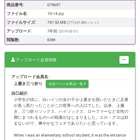
画質、構図とも素人のものですので、大きな期待はなさらないでご覧
商品番号:
679697
ください！
ファイル名:
19-14.zip
静止画 5184×3456程度（110枚） Olympus PEN-Fで撮影。
ヒール着用は27枚程度です。
ファイルサイズ:
741.53 MB
(777,547,855 バイト)
モデルさんの顔は写っていません。
アップロード:
7年前
(
2019-03-21
)
足サイズ：21.5?
閲覧数:
638+
アップロード会員情報
アップロード会員名:
上履き三つ折り
会員ページ＆商品一覧
自己紹介:
小学生の頃に、白ハイソの女の子が上書きを脱いだときに足裏
が真っ黒だったことがこの世界への入口でした。以来、上履
き、三つ折りソックス、ハイソックス、ローファーなど女性の
脚にまつわるものへの執着がはじまりました。エロ・グロは好
まないので、爽やかなフェチでありたいと思っています。
When I was an elementary school student, it was the entrance