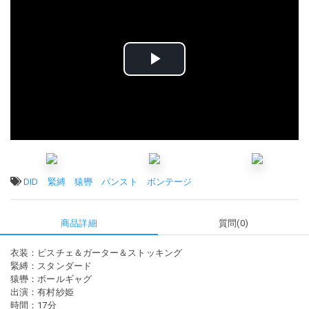
ビ
デ
オ
を
タグ:
DID
緊縛
猿轡
パンスト
ボンテージ
再
商品詳細
質問(0)
生
衣装：ビスチェ＆ガーター＆ストッキング
す
緊縛：スタンダード
猿轡：ボールギャグ
る
出演：有村紗姫
時間：17分