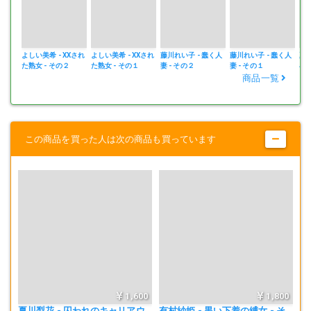
よしい美希 - XXされ
よしい美希 - XXされ
藤川れい子 - 蠢く人
藤川れい子 - 蠢く人
夏川
た熟女 - その２
た熟女 - その１
妻 - その２
妻 - その１
小さ
商品一覧
この商品を買った人は次の商品も買っています
1,600
1,800
夏川梨花 - 囚われのキャリアウ
有村紗姫 - 黒い下着の縛女 - そ