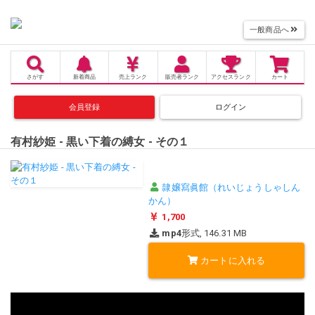
一般商品へ
さがす
新着商品
売上
ランク
販売者
ランク
アクセス
ランク
カート
会員登録
ログイン
有村紗姫 - 黒い下着の縛女 - その１
隷嬢寫眞館（れいじょうしゃしん
かん）
1,700
mp4
形式, 146.31 MB
カートに入れる