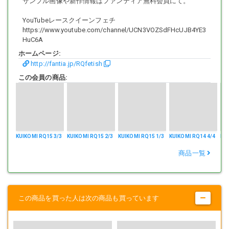
サンプル画像や新作情報はファンティア無料会員にて。
も行っております。
YouTubeレースクイーンフェチ
https://www.youtube.com/channel/UCN3VOZSdFHcUJB4YE3
HuC6A
収録の動画は1,920*1,080ピクセル(フルハイビジョンサイズ)ビットレ
ート15Mbps。
ホームページ:
「コスチュームの素材感」「ストッキングの縫い目」「柔らかい肌の
http://fantia.jp/RQfetish
触り心地や質感」まで鮮明な高画質
この会員の商品:
ブルーレイ同等の高解像度セクシーRQムービーには興奮しませんか？
「高嶺の花」だったレースクイーン、イベントコンパニオン、キャン
ギャルの
KUIKOMI RQ15 3/3
KUIKOMI RQ15 2/3
KUIKOMI RQ15 1/3
KUIKOMI RQ14 4/4
KUI
大胆に開脚した股間、四つん這いになった丸いヒップ、
ミニスカから伸びた脚線美、秘められた腋の下、少し汗ばんだ肌。
商品一覧
お好きな部分をあなたの好きなだけ、満足するまでゆっくり鑑賞して
下さい。
この商品を買った人は次の商品も買っています
「ムービー版」には写真（静止画像）は含まれておりません。
写真（静止画像）をご覧になりたい場合は、各タイトルの「静止画像
版」をお求め下さい。