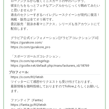
ローアングルから覗くミニスカートの中のパンチラ。
彼女たちをもっとフェチなアングルからじっくり眺めてみたい
・1本目 胸元に空いた穴からちょうどバストの谷間が覗くエロいデザイ
と思いませんか？
ンのコスチューム。
過去のセクシーすぎるハイレグレースクイーンが現代に復活！
腋見せポーズでも、ワキと胸の谷間の両方をしっかり目に焼き付けま
掲載・販売は全てオリ画です。
す。
委託販売「競泳水着マニアクス」シリーズも当アカウントにて
新機軸として、自己紹介の音声も収録しています。
配信します。
・2本目 前屈姿勢だと、パンチラとパンティーラインの両方を一挙同時
に見ることも可能。
グラビア公式インフォメーション[グラビアコレクションプロ]
太腿の奥底から目に飛び込んでくる純白は、鮮烈なパンチのように脳
https://gurakore.com/
と下半身を撃ち抜きます。
https://x.com/gurakore_pro
画面に向かって屈伸してカメラがお尻に押し潰されそうになってしま
います。
「スポーツガールズコレクション」
口紅やグロスを塗る仕草を超クローズアップ。艶めかしく光る唇に色
https://x.com/sportsgirlsjp
香を感じます。
https://gcolle.net/default.php/manufacturers_id/18769
・3本目 モデル撮影会でありそうなポージングから…ここまでエロいサ
プロフィール:
ービスポーズなんてまず現実にはありえません。
https://x.com/RQfetish
短いミニスカで四つん這いになったらどうなるか…想像できますよね？
ツイッターにて感想やリクエストも受け付けております。
こんな姿を撮らせてくれる撮影会なら、いくら払ってでも参加したい
最新情報を随時投稿しておりますのでfollowよろしくお願いし
ところです。
ます。
・4本目 休憩中のイベントコンパニオンをXXしたシチュエーション。
至近距離から眺める光沢パンスト脚は、思わず頬ずりしたくなる滑ら
ファンティア［Fantia］
かさ。
https://fantia.jp/RQfetish
「レースクイーンフェチ」お得意の超ローアングルからのパンチラXX