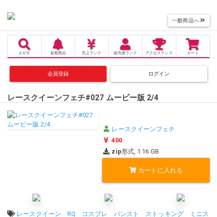
一般商品へ
さがす
新着商品
売上
ランク
販売者
ランク
アクセス
ランク
カート
会員登録
ログイン
レースクイーンフェチ#027 ムービー版 2/4
レースクイーンフェチ
400
zip
形式, 1.16 GB
カートに入れる
タグ:
レースクイーン
RQ
コスプレ
パンスト
ストッキング
ミニス