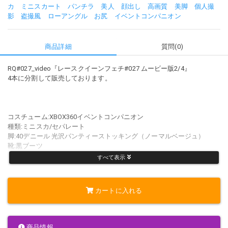
カ
ミニスカート
パンチラ
美人
顔出し
高画質
美脚
個人撮
影
盗撮風
ローアングル
お尻
イベントコンパニオン
商品詳細
質問(0)
RQ#027_video『レースクイーンフェチ#027 ムービー版2/4』
4本に分割して販売しております。
コスチューム:XBOX360イベントコンパニオン
種類:ミニスカ/セパレート
脚:40デニール 光沢パンティーストッキング（ノーマルベージュ）
靴:黒ブーツ
パンチラ:有
すべて表示
腋:有
足裏:無
カートに入れる
出演モデル:松岡奈々 156cm B86cm・W58cm・H83cm
商品情報