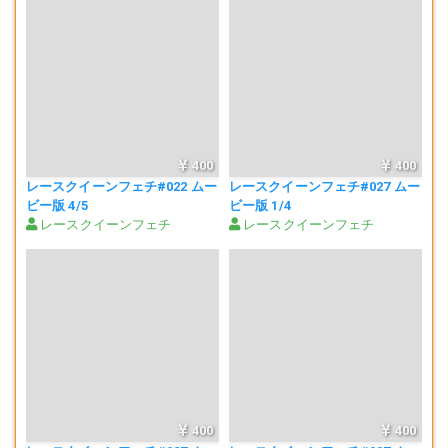
購入したコンテンツは無期限で再生可能、視聴制限はありません。
本コンテンツはパソコンでの視聴に最適化しております。
ファイル形式:mp4(H.264)形式ムービー
動画サイズ:1,920*1,080ピクセル(フルハイビジョンサイズ)
ビットレート15Mbps
400
400
動画本数・時間:合計48分06秒(本ファイル10分50秒)
制作・販売:
レースクイーンフェチ#022 ムー
レースクイーンフェチ#027 ムー
レースクイーンフェチ
ビー版 4/5
ビー版 1/4
https://twitter.com/RQfetish
レースクイーンフェチ
レースクイーンフェチ
（最新情報やサンプルを随時公開していますので、followお願いしま
す）
400
400