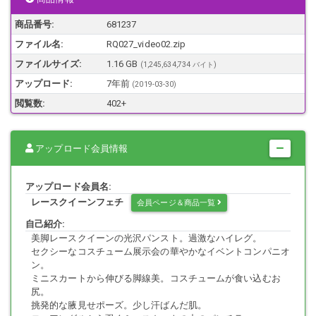
商品番号:
681237
サーキットを彩る美脚レースクイーン。イベント会場で一際華やかな
ファイル名:
RQ027_video02.zip
美形イベントコンパニオン。
公衆の面前で、腰まで切れ上がった過激なカッティングのハイレグレ
ファイルサイズ:
1.16 GB
(1,245,634,734 バイト)
オタードで脚線美を誇示。
アップロード:
7年前
(
2019-03-30
)
豊かに発育して盛り上がったバスト。歩くたびに揺れる太腿、尻肉。
挑発的な腋見せポーズ。
閲覧数:
402+
抜群のプロポーションと麗しい美貌を誇る彼女たちを
本能のままにフェチな過激アングルからじっくり眺めてみたいと思い
ませんか？
アップロード会員情報
アップロード会員名:
2009年マイクロソフトから発売されたXBOX360用ソフト「Forza
レースクイーンフェチ
会員ページ＆商品一覧
Motorsport（フォルツァ）3」。
モータースポーツのゲームだけあって、ゲームショーなどのイベント
自己紹介:
コンパニオンもレースクイーン風コスチュームです。
美脚レースクイーンの光沢パンスト。過激なハイレグ。
ロングブーツとナチュラルストッキングを履き込んだスレンダーな
セクシーなコスチューム展示会の華やかなイベントコンパニオ
脚。ミニスカートは今にもパンツが見えそうな短さ。
ン。
お尻にぴっちり貼りつくタイトスカートなので、パンティーラインも
ミニスカートから伸びる脚線美。コスチュームが食い込むお
くっきり浮かび上がります。
尻。
挑発的な腋見せポーズ。少し汗ばんだ肌。