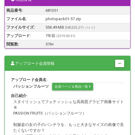
最近はバストがさらに大きくなって、ＨカップからＩカップに成長し
たという真凛さん。
商品番号:
681351
水の抵抗を減らすために締め付けが激しい競泳水着でも、この胸のボ
ファイル名:
photopack01-57.zip
リューム感！
ハイレグ水着で丸出しになった、肉感的なむっちり太腿・お尻も見逃
ファイルサイズ:
556.49 MB
(583,525,211 バイト)
せません。
アップロード:
7年前
(
2019-03-31
)
キツい競泳水着に反発するゴージャスボディと、薄い競泳水着に走る
皺が劣情を誘います。
閲覧数:
576+
アップロード会員情報
JPEG画像のみの収録です。お手持ちの画像ビューワ等でご覧下さい。
zipファイルに圧縮しておりますので、解凍ソフトで解凍して下さい。
作品に登場する人物は18歳以上のモデルであり、同意・契約の上で撮
アップロード会員名:
影を行っております。
パッションフルーツ
会員ページ＆商品一覧
利用規約・日本国内で適用されている法律・法令に違反する内容は含
まれておりません。
自己紹介:
商用・非商用にかかわらず、画像・動画の無断使用・二次利用・再販
スタイリッシュでフェティッシュな高画質グラビア画像サイト
売・無断配布や投稿等を堅く禁止します
☆
PASSION FRUITS（パッションフルーツ）
制服姿の女の子のパンチラを、もっと大きなサイズの画像で見
たくないですか？