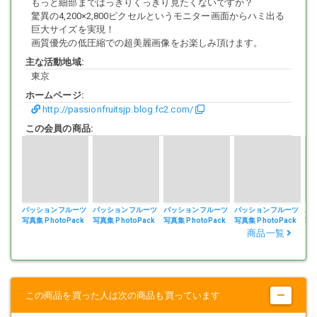
もっと細部まではっきりくっきり見たくないですか？
驚異の4,200×2,800ピクセルというモニター画面からハミ出る
巨大サイズを実現！
画質優先の低圧縮での超美麗画像をお楽しみ頂けます。
主な活動地域:
東京
ホームページ:
http://passionfruitsjp.blog.fc2.com/
この会員の商品:
パッションフルーツ
パッションフルーツ
パッションフルーツ
パッションフルーツ
パ
写真集 PhotoPack
写真集 PhotoPack
写真集 PhotoPack
写真集 PhotoPack
写真
04-69
02-79
03-82
03-81
02
商品一覧
この商品を買った人は次の商品も買っています