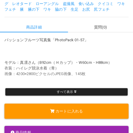
グ
レオタード
ローアングル
盗撮風
食い込み
クイコミ
ワキ
フェチ
腋
腋の下
ワキ
脇の下
生足
お尻
尻フェチ
商品詳細
質問(0)
パッションフルーツ写真集「PhotoPack 01-57」
モデル：真凛さん（B92cm（Ｈカップ）・W60cm・H88cm）
衣装：ハイレグ競泳水着（青）
画像：4200×2800ピクセルのJPEG画像、145枚
すべて表示
（使用衣装）
メーカー：asics（アシックス）
ブランド：ファイナリストライン・LS09S・セルリアンブルー
カートに入れる
素材：ハイドロSP・ポリエステル70%ポリウレタン30%
商品情報