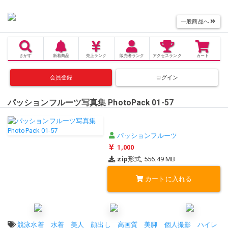
一般商品へ
さがす
新着商品
売上
ランク
販売者
ランク
アクセス
ランク
カート
会員登録
ログイン
パッションフルーツ写真集 PhotoPack 01-57
パッションフルーツ
1,000
zip
形式, 556.49 MB
カートに入れる
タグ:
競泳水着
水着
美人
顔出し
高画質
美脚
個人撮影
ハイレ