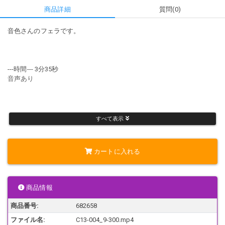
商品詳細
質問(0)
音色さんのフェラです。
---時間--- 3分35秒
音声あり
-------------------------------------------------------------------
すべて表示
カートに入れる
法律により18歳未満の方の購入は出来ません。
商品情報
利用規約及び日本国内での法律に違反する内容は含まれておりませ
ん。
商品番号:
682658
モデルは18歳以上であることを確認しております。
ファイル名:
C13-004_9-300.mp4
撮影・販売に関してモデルの同意を得ております。