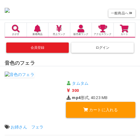
一般商品へ
さがす
新着商品
売上
ランク
販売者
ランク
アクセス
ランク
カート
会員登録
ログイン
音色のフェラ
タムタム
300
mp4
形式, 40.23 MB
カートに入れる
タグ:
お姉さん
フェラ