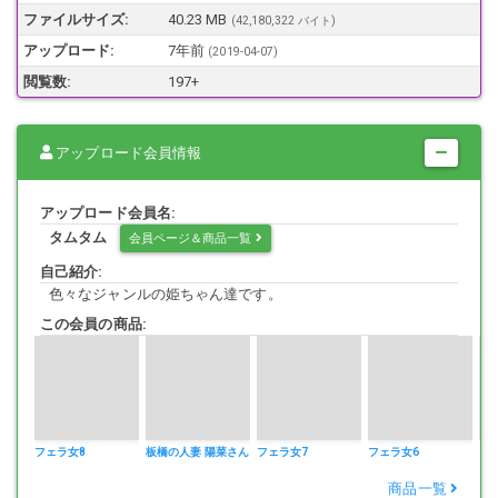
ファイルサイズ:
40.23 MB
(42,180,322 バイト)
アップロード:
7年前
(
2019-04-07
)
権利者から動画の使用に関する許諾を得ておりますので安心してダウ
閲覧数:
197+
ンロードできます。
購入された作品を第三者へ譲渡、販売、頒布、貸与するなど私的利用
の範囲を超えて利用することは有償・無償を問わず禁止いたします。
アップロード会員情報
アップロード会員名:
タムタム
会員ページ＆商品一覧
自己紹介:
色々なジャンルの姫ちゃん達です。
この会員の商品:
フェラ女8
板橋の人妻 陽菜さん
フェラ女7
フェラ女6
フ
商品一覧