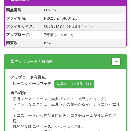
商品番号:
683032
サーキットを彩る美脚レースクイーン。イベント会場で一際華やかな
ファイル名:
RQ028_photo01.zip
美形イベントコンパニオン。
公衆の面前で、腰まで切れ上がった過激なカッティングのハイレグレ
ファイルサイズ:
995.85 MB
(1,044,225,511 バイト)
オタードで脚線美を誇示。
アップロード:
7年前
(
2019-04-09
)
豊かに発育して盛り上がったバスト。歩くたびに揺れる太腿、尻肉。
挑発的な腋見せポーズ。
閲覧数:
624+
抜群のプロポーションと麗しい美貌を誇る彼女たちを
本能のままにフェチな過激アングルからじっくり眺めてみたいと思い
ませんか？
アップロード会員情報
アップロード会員名:
【2019年04月07日「あしピタっ!9 & Cos Marche 5」新作】
レースクイーンフェチ
会員ページ＆商品一覧
カメラメーカーとは思えない、腰と太腿の露出度が高いコスチュー
ム。
自己紹介:
韓国のソウルオートサロンで使われた衣装なのでしょうか。
美脚レースクイーンの光沢パンスト。過激なハイレグ。
イベントコンパニオンというより、限りなくレースクイーンに近い印
セクシーなコスチューム展示会の華やかなイベントコンパニオ
象です。
ン。
ミニスカートから伸びる脚線美。コスチュームが食い込むお
尻。
挑発的な腋見せポーズ。少し汗ばんだ肌。
・1本目（前半）