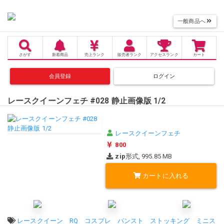
一般商品へ
さがす
新着商品
売上
ランク
販売者
ランク
アクセス
ランク
カート
会員登録
ログイン
レースクイーンフェチ #028 静止画像版 1/2
レースクイーンフェチ
800
zip
形式, 995.85 MB
カートに入れる
タグ:
レースクイーン
RQ
コスプレ
パンスト
ストッキング
ミニス