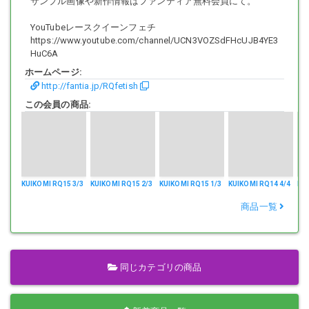
サンプル画像や新作情報はファンティア無料会員にて。
YouTubeレースクイーンフェチ
収録の画像サイズは長辺6,000*4,000ピクセル(2,400万画素)。
https://www.youtube.com/channel/UCN3VOZSdFHcUJB4YE3
「コスチュームの素材感」「ストッキングの縫い目」「柔らかい肌の
HuC6A
触り心地や質感」まで鮮明な高画質
等身大に迫るビッグサイズのRQ画像には興奮しませんか？
ホームページ:
http://fantia.jp/RQfetish
この会員の商品:
「高嶺の花」だったレースクイーン、イベントコンパニオン、キャン
ギャル。
大胆に開脚した股間、四つん這いになった丸いヒップ、
ミニスカから伸びた脚線美、秘められた腋の下、少し汗ばんだ肌。
お好きな部分をあなたの好きなだけ拡大して、満足するまで自由にゆ
KUIKOMI RQ15 3/3
KUIKOMI RQ15 2/3
KUIKOMI RQ15 1/3
KUIKOMI RQ14 4/4
KUI
っくり鑑賞して下さい。
商品一覧
「静止画像版」には動画は含まれておりません。
動画をご覧になりたい場合は、各タイトルの「ムービー版」をお求め
下さい。
同じカテゴリの商品
購入したコンテンツは無期限で再生可能、視聴制限はありません。