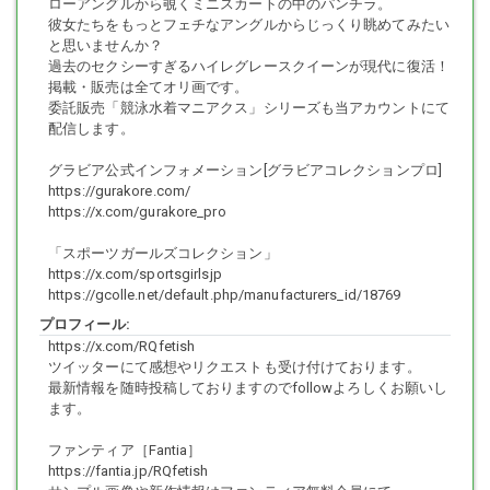
ローアングルから覗くミニスカートの中のパンチラ。
ヌメッとした独特の質感の光沢パンストは厚さ公称8デニールですが、
彼女たちをもっとフェチなアングルからじっくり眺めてみたい
高密度と強い光沢が薄さを感じさせない印象。
と思いませんか？
東京オートサロンや大阪オートメッセなどのカスタムカー展示会イベ
過去のセクシーすぎるハイレグレースクイーンが現代に復活！
ントを再現するために
掲載・販売は全てオリ画です。
スポットライトのような強い照明を焚いてパンスト脚に浴びせてみま
委託販売「競泳水着マニアクス」シリーズも当アカウントにて
した。
配信します。
妖しい色に輝く光沢パンスト脚を見て、ぜひイベントの興奮を呼び起
こしてみて下さい。
グラビア公式インフォメーション[グラビアコレクションプロ]
短すぎるスカート丈のボディコンワンピースで激しくポーズを動かし
https://gurakore.com/
たら、スカートがずり上がりすぎてパンツ全開のパンモロに。
https://x.com/gurakore_pro
「スポーツガールズコレクション」
https://x.com/sportsgirlsjp
・2本目（後半）
https://gcolle.net/default.php/manufacturers_id/18769
太腿やふくらはぎへのパンストの密着具合が写真からも伝わってきま
プロフィール:
す。
https://x.com/RQfetish
膝裏や足首に寄った皺も、パンストの存在感を強くアピールしてきま
ツイッターにて感想やリクエストも受け付けております。
す。
最新情報を随時投稿しておりますのでfollowよろしくお願いし
そして通常では絶対に見ることが不可能な、パンプスを脱いでのパン
ます。
スト足裏。
こんなエロいフェチ撮影に応じてくれるRQやイベコンがいたら、カメ
ファンティア［Fantia］
コが殺到して大変なことになるでしょうね。
https://fantia.jp/RQfetish