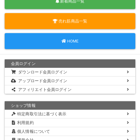
新着商品一覧
ファイル形式:JPEG
画像サイズ:6,000×4,000ピクセル
売れ筋商品一覧
収録枚数:277枚(本ファイル154枚)
制作・販売:
レースクイーンフェチ
https://twitter.com/RQfetish
HOME
（最新情報やサンプルを随時公開していますので、followお願いしま
す）
会員ログイン
ダウンロード会員ログイン
アップロード会員ログイン
アフィリエイト会員ログイン
ショップ情報
特定商取引法に基づく表示
利用規約
個人情報について