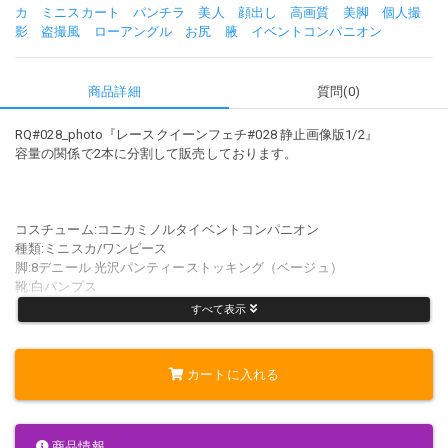
カ
ミニスカート
パンチラ
美人
顔出し
高画質
美脚
個人撮
影
盗撮風
ローアングル
お尻
腋
イベントコンパニオン
商品詳細
質問(0)
RQ#028_photo『レースクイーンフェチ#028 静止画像版1/2』
容量の関係で2本に分割して販売しております。
コスチューム:コニカミノルタイベントコンパニオン
種類:ミニスカ/ワンピース
脚:8デニール 光沢パンティーストッキング（ベージュ）
靴:白パンプス
パンチラ:有
すべて表示
腋:有
足裏:有
カートに入れる
出演モデル:船橋梨子 155cm B80cm・W57cm・H83cm
商品情報