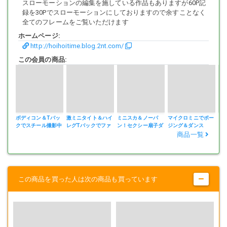
スローモーションの編集を施している作品もありますが60P記
録を30Pでスローモーションにしておりますので余すことなく
全てのフレームをご覧いただけます
ホームページ:
http://hoihoitime.blog.2nt.com/
この会員の商品:
ボディコン＆Tバッ
激ミニタイト＆ハイ
ミニスカ＆ノーパ
マイクロミニでポー
ミ
クでスチール撮影中
レグTバックでファ
ン！セクシー扇子ダ
ジング＆ダンス
ン
をこっそり撮影
ッション撮影
ンス11
商品一覧
この商品を買った人は次の商品も買っています