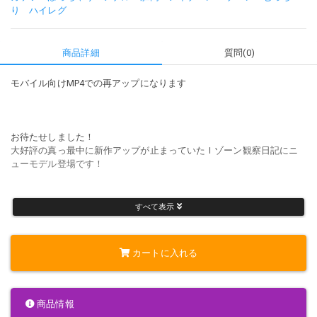
り
ハイレグ
商品詳細
質問(0)
モバイル向けMP4での再アップになります
お待たせしました！
大好評の真っ最中に新作アップが止まっていたＩゾーン観察日記にニ
ューモデル登場です！
すべて表示
本作品は時間が短いのでサービス価格になっています！本シリーズを
まだ経験していない人は是非是非このチャンスに堪能してください！
そしてファンの方も是非見てください！
カートに入れる
プライベートモデル完全撮り下ろし002
商品情報
Ｔバックを履いたお尻を突き出してＩゾーンを観察しました