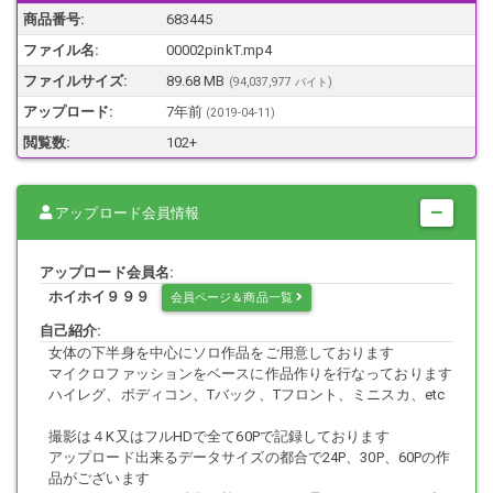
普段は食い込んで見えない部分を集中的に観察しました
商品番号:
683445
ファイル名:
00002pinkT.mp4
ファイルサイズ:
89.68 MB
(94,037,977 バイト)
MP4 1分13秒 FHD1920*1080
アップロード:
7年前
(
2019-04-11
)
ダウンロードした動画にはモザイクはかかっておりません
閲覧数:
102+
本作品に登場する人物は18歳以上である事を確認しております。
アップロード会員情報
本作品に登場する人物はモデルであり、同意の上で撮影を行っていま
す。
本作品は公開する事を目的として、あくまでもシチュエーション動画
アップロード会員名:
として撮影しました。
ホイホイ９９９
会員ページ＆商品一覧
本作品は私生活の中にあるフェティッシュを追求するもので、XX作品
ではありません。
自己紹介:
女体の下半身を中心にソロ作品をご用意しております
マイクロファッションをベースに作品作りを行なっております
ハイレグ、ボディコン、Tバック、Tフロント、ミニスカ、etc
撮影は４K又はフルHDで全て60Pで記録しております
アップロード出来るデータサイズの都合で24P、30P、60Pの作
品がございます