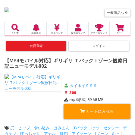
一般商品へ
さがす
新着商品
売上
ランク
販売者
ランク
アクセス
ランク
カート
会員登録
ログイン
【MP4モバイル対応】ギリギリ ＴバックＩゾーン観察日
記ニューモデル002
ホイホイ９９９
300
mp4
形式, 89.68 MB
カートに入れる
タグ:
尻
ヒップ
食い込み
はみまん
Tバック
けつ
セクシー
デ
カケツ
ぽっちゃり
アナル
肛門
アイゾーン
Iゾーン
むっち