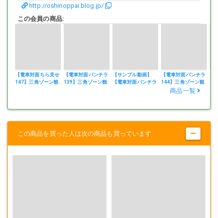
http://oshirioppai.blog.jp/
この会員の商品:
【電車対面ちら見せ
【電車対面パンチラ
【サンプル動画】
【電車対面パンチラ
【
147】三角ゾーン観
139】三角ゾーン観
【電車対面パンチラ
144】三角ゾーン観
1
察記録/ニット巨乳
察記録/縦揺れニッ
144】三角ゾーン観
察記録/純白の立体
察
商品一覧
美女
トおっぱいOL
察記録/純白の立体
美
大
美
ム
この商品を買った人は次の商品も買っています