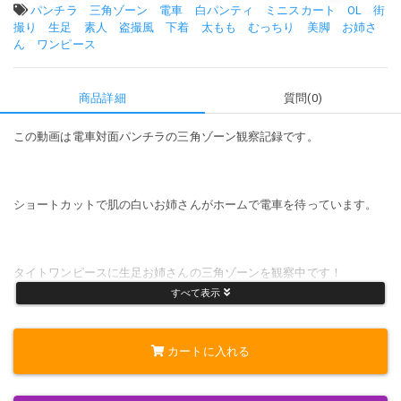
タグ:
パンチラ
三角ゾーン
電車
白パンティ
ミニスカート
OL
街
撮り
生足
素人
盗撮風
下着
太もも
むっちり
美脚
お姉さ
ん
ワンピース
商品詳細
質問(0)
この動画は電車対面パンチラの三角ゾーン観察記録です。
ショートカットで肌の白いお姉さんがホームで電車を待っています。
タイトワンピースに生足お姉さんの三角ゾーンを観察中です！
すべて表示
主な動画内容なこちら
カートに入れる