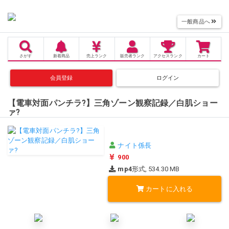
一般商品へ
さがす
新着商品
売上
ランク
販売者
ランク
アクセス
ランク
カート
会員登録
ログイン
【電車対面パンチラ?】三角ゾーン観察記録／白肌ショー
ァ?
ナイト係長
900
mp4
形式, 534.30 MB
カートに入れる