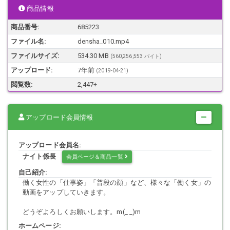
?ホームベンチでのパンチラ
商品情報
?電車内での対面パンチラ
商品番号:
685223
ファイル名:
densha_010.mp4
動画時間：４分41秒
ファイルサイズ:
534.30 MB
(560,256,553 バイト)
顔モザイク：有
アップロード:
7年前
(
2019-04-21
)
音声：有
閲覧数:
2,447+
出演モデルは18歳以上の年齢確認済みの作品です。
アップロード会員情報
作品に登場する人物はモデルであり同意の上で撮影を行っています。
転載・転売等・二次利用は一切禁止です。
都合により早期販売終了する場合がありますのでご了承下さい。
アップロード会員名:
ナイト係長
会員ページ＆商品一覧
自己紹介:
働く女性の「仕事姿」「普段の顔」など、様々な「働く女」の
動画をアップしていきます。
どうぞよろしくお願いします。m(_ _)m
ホームページ: