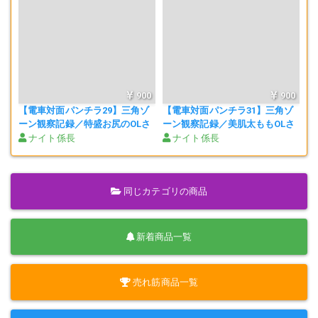
900
900
【電車対面パンチラ29】三角ゾ
【電車対面パンチラ31】三角ゾ
ーン観察記録／特盛お尻のOLさ
ーン観察記録／美肌太ももOLさ
ん。
ん！
ナイト係長
ナイト係長
同じカテゴリの商品
新着商品一覧
売れ筋商品一覧