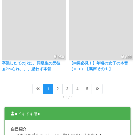
950
800
卒業したてのjkに、同級生の元彼
【M男必見！】年頃の女子の本音
ぁ?べられ、、、思わず本音
（＞＜）【罵声その１】
が・・・『あぁー、ﾁﾝﾁﾝちっちゃい
ねぇ＾＾』が感じる（＞＜）
1
2
3
4
5
1-6 / 6
■ドキドキ感■
自己紹介