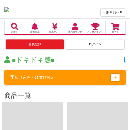
一般商品へ
さがす
新着商品
売上
ランク
販売者
ランク
アクセス
ランク
カート
会員登録
ログイン
■ドキドキ感■
絞り込み・
並び替え
商品一覧