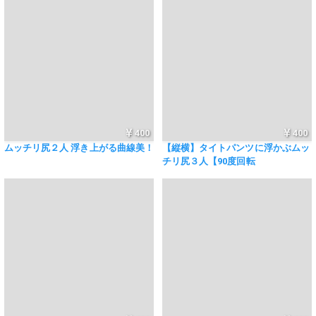
400
400
ムッチリ尻２人 浮き上がる曲線美！
【縦横】タイトパンツに浮かぶムッ
チリ尻３人【90度回転