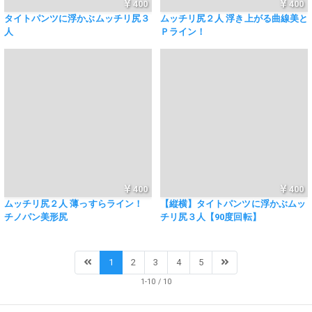
400
400
タイトパンツに浮かぶムッチリ尻３
ムッチリ尻２人 浮き上がる曲線美と
人
Ｐライン！
400
400
ムッチリ尻２人 薄っすらライン！
【縦横】タイトパンツに浮かぶムッ
チノパン美形尻
チリ尻３人【90度回転】
1
2
3
4
5
1-10 / 10