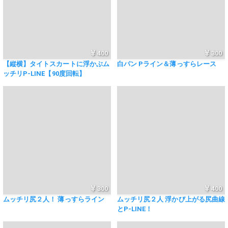
400
300
【縦横】タイトスカートに浮かぶム
白パン Pライン＆薄っすらレース
ッチリP-LINE【90度回転】
300
400
ムッチリ尻２人！ 薄っすらライン
ムッチリ尻２人 浮かび上がる尻曲線
とP-LINE！