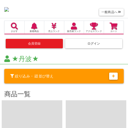
一般商品へ
さがす
新着商品
売上
ランク
販売者
ランク
アクセス
ランク
カート
会員登録
ログイン
★丹波★
絞り込み・
並び替え
商品一覧