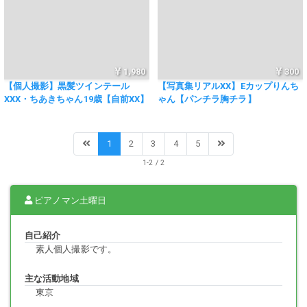
1,980
300
【個人撮影】黒髪ツインテール
【写真集リアルXX】Eカップりんち
XXX・ちあきちゃん19歳【自前XX】
ゃん【パンチラ胸チラ】
1
2
3
4
5
1-2 / 2
ピアノマン土曜日
自己紹介
素人個人撮影です。
主な活動地域
東京