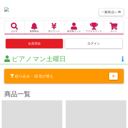
一般商品へ
さがす
新着商品
売上
ランク
販売者
ランク
アクセス
ランク
カート
会員登録
ログイン
ピアノマン土曜日
絞り込み・
並び替え
商品一覧