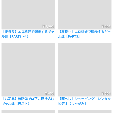
1,700
500
【夏祭り】エロ格好で闊歩するギャ
【夏祭り】エロ格好で闊歩するギャ
ル達【PART1〜4】
ル達【PART3】
650
500
【お花見】無防備でM字に座り込む
【顔出し】ショッピング・レンタル
ギャル達【黒スト】
ビデオ【しゃがみ】