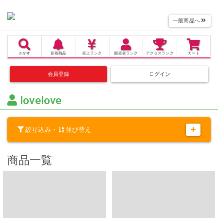
一般商品へ
さがす
新着商品
売上
ランク
販売者
ランク
アクセス
ランク
カート
会員登録
ログイン
lovelove
絞り込み・
並び替え
商品一覧