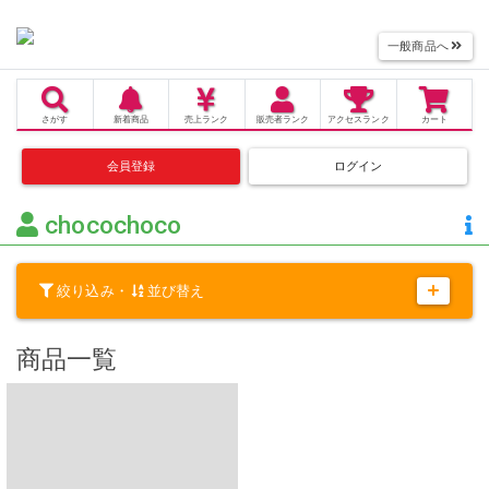
一般商品へ
さがす
新着商品
売上
ランク
販売者
ランク
アクセス
ランク
カート
会員登録
ログイン
chocochoco
絞り込み・
並び替え
商品一覧