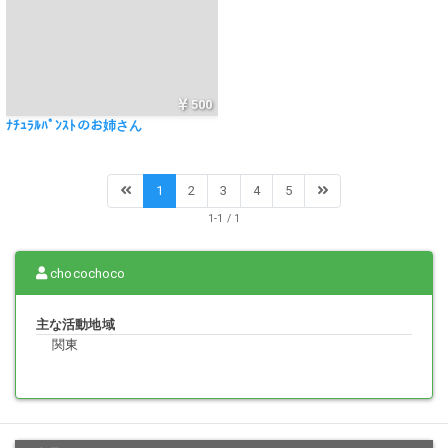
500
ﾅﾁｭﾗﾙﾊﾟﾝｽﾄのお姉さん
1
2
3
4
5
1-1 / 1
chocochoco
主な活動地域
関東