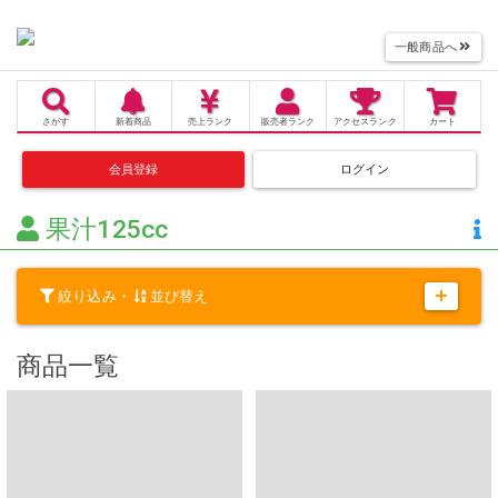
一般商品へ
さがす
新着商品
売上
ランク
販売者
ランク
アクセス
ランク
カート
会員登録
ログイン
果汁125cc
絞り込み・
並び替え
商品一覧