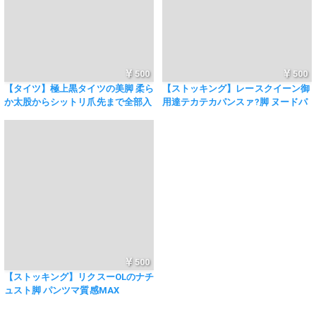
500
500
【タイツ】極上黒タイツの美脚 柔ら
【ストッキング】レースクイーン御
か太股からシットリ爪先まで全部入
用達テカテカパンスァ?脚 ヌードパ
り！
ーキーの太股～つま先まで全部入
り！
500
【ストッキング】リクスーOLのナチ
ュスト脚 パンツマ質感MAX