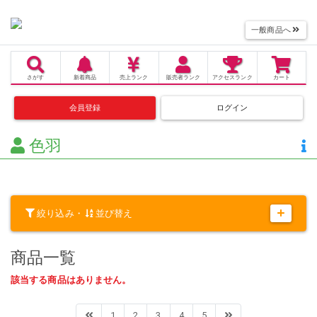
一般商品へ
さがす
新着商品
売上
ランク
販売者
ランク
アクセス
ランク
カート
会員登録
ログイン
色羽
絞り込み・
並び替え
商品一覧
該当する商品はありません。
1
2
3
4
5