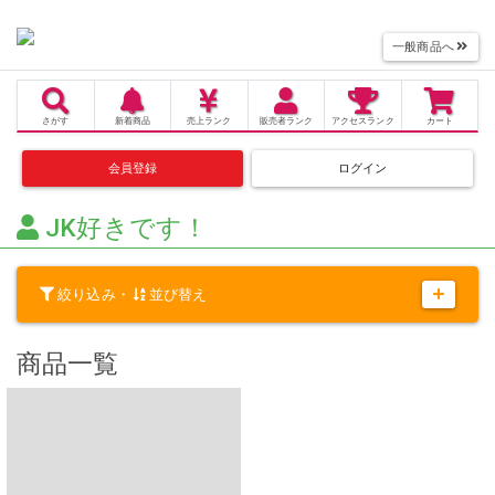
一般商品へ
さがす
新着商品
売上
ランク
販売者
ランク
アクセス
ランク
カート
会員登録
ログイン
JK好きです！
絞り込み・
並び替え
商品一覧