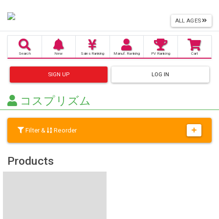
ALL AGES
Search
New
Sales
Ranking
Manuf.
Ranking
PV
Ranking
Cart
SIGN UP
LOG IN
コスプリズム
Filter &
Reorder
Products