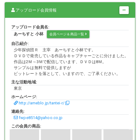
アップロード会員情報
アップロード会員名:
あーちすと 小林
会員ページ＆商品一覧
自己紹介:
少年探偵団Ｒ 主宰 あーちすと小林です。
ＤＶＤで発売している作品をキャプチャーごとに分けました。
作品は2Ｍ～3Ｍで配信しています、ＤＶＤは8Ｍ。
サンプルは無料で提供しますが
ビットレートを落として、いますので、ご了承ください。
主な活動地域:
東京
ホームページ:
http://ameblo.jp/tantei-r/
連絡先:
fwpe8514@yahoo.co.jp
この会員の商品: