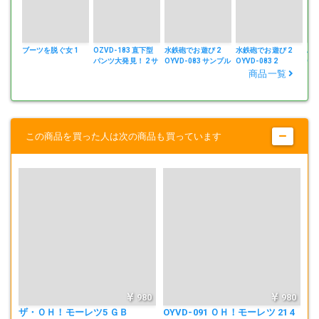
ブーツを脱ぐ女 1
OZVD-183 直下型
水鉄砲でお遊び 2
水鉄砲でお遊び 2
ハ
パンツ大発見！ 2 サ
OYVD-083 サンプル
OYVD-083 2
OY
ンプル
商品一覧
この商品を買った人は次の商品も買っています
980
980
ザ・ＯＨ！モーレツ5 ＧＢ
OYVD-091 ＯＨ！モーレツ 21 4