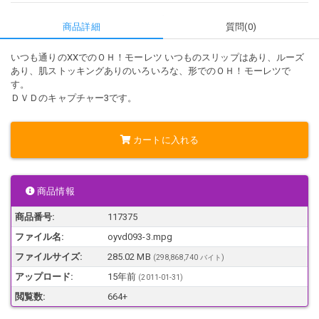
商品詳細
質問(0)
いつも通りのXXでのＯＨ！モーレツ いつものスリップはあり、ルーズ
あり、肌ストッキングありのいろいろな、形でのＯＨ！モーレツで
す。
ＤＶＤのキャプチャー3です。
カートに入れる
商品情報
商品番号:
117375
ファイル名:
oyvd093-3.mpg
ファイルサイズ:
285.02 MB
(298,868,740 バイト)
アップロード:
15年前
(
2011-01-31
)
閲覧数:
664+