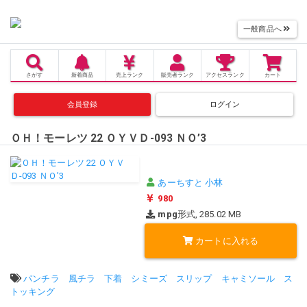
一般商品へ
さがす
新着商品
売上
ランク
販売者
ランク
アクセス
ランク
カート
会員登録
ログイン
ＯＨ！モーレツ 22 ＯＹＶＤ-093 ＮＯ’3
あーちすと 小林
980
mpg
形式, 285.02 MB
カートに入れる
タグ:
パンチラ
風チラ
下着
シミーズ
スリップ
キャミソール
ス
トッキング