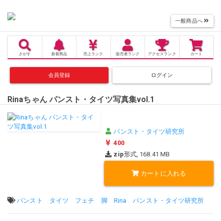
一般商品へ
さがす
新着商品
売上
ランク
販売者
ランク
アクセス
ランク
カート
会員登録
ログイン
Rinaちゃん パンスト・タイツ写真集vol.1
パンスト・タイツ研究所
400
zip
形式, 168.41 MB
カートに入れる
タグ:
パンスト
タイツ
フェチ
脚
Rina
パンスト・タイツ研究所