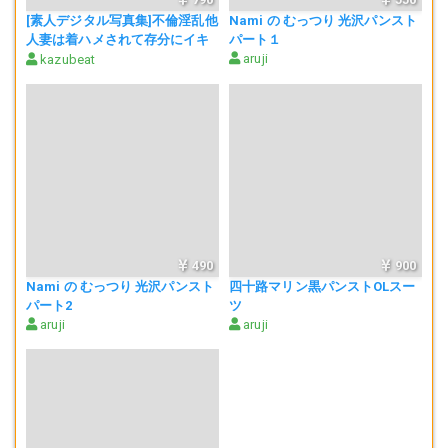
[素人デジタル写真集]不倫淫乱他
Nami の むっつり 光沢パンスト
人妻は着ハメされて存分にイキ
パート１
狂いドロドロザーメン顔射で喜
aruji
kazubeat
びますYURIKO(38)
490
900
Nami の むっつり 光沢パンスト
四十路マリン黒パンストOLスー
パート2
ツ
aruji
aruji