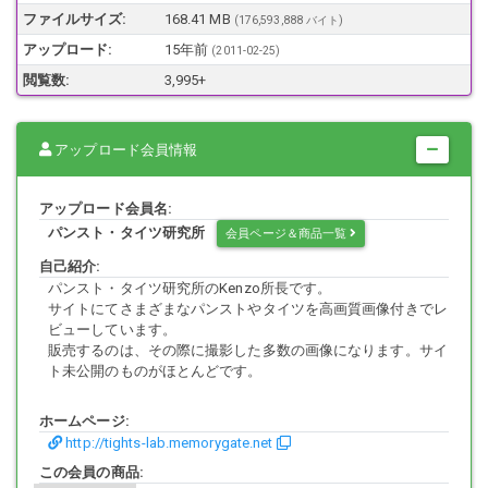
写っていますが、過激な露出等はありません。パンスト、タイツに興
ファイルサイズ:
168.41 MB
(176,593,888 バイト)
味のない方はご遠慮ください。
アップロード:
15年前
(
2011-02-25
)
素人撮影のため、画質に関しては期待しないでください。ピンボケ等
の画像は省いています。
閲覧数:
3,995+
アップロード会員情報
画像、画質の確認は下記サイトのほうもご覧ください。
外部リンク禁止tights-lab.memorygate.net/
アップロード会員名:
パンスト・タイツ研究所
会員ページ＆商品一覧
自己紹介:
パンスト・タイツ研究所のKenzo所長です。
サイトにてさまざまなパンストやタイツを高画質画像付きでレ
ビューしています。
販売するのは、その際に撮影した多数の画像になります。サイ
ト未公開のものがほとんどです。
ホームページ:
http://tights-lab.memorygate.net
この会員の商品: