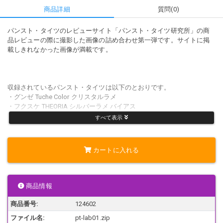
商品詳細
質問(0)
パンスト・タイツのレビューサイト「パンスト・タイツ研究所」の商
品レビューの際に撮影した画像の詰め合わせ第一弾です。サイトに掲
載しきれなかった画像が満載です。
収録されているパンスト・タイツは以下のとおりです。
・グンゼ Tuche Color クリスタルラメ
・フクスケ THEORIA シルバーラメ バイアス
・f*ing PARTY STYLE 小雪
すべて表示
・フクスケ THEORIA サイド花
カートに入れる
画像枚数：190枚
画像サイズ：2816×2112 または 2048×1536
商品情報
商品番号:
124602
注意事項
ファイル名:
pt-lab01.zip
あくまでもパンストやタイツの質感を楽しむ趣旨の画像です。下着も