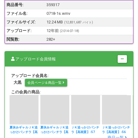
商品番号:
359317
ファイル名:
0718-1s.wmv
２組目の友達jkはパンティーがエロい勝負氏しに行くのかな？
ファイルサイズ:
12.24 MB
(12,831,687 バイト)
アップロード:
12年前
(
2014-07-18
)
楽しめる１本です。
閲覧数:
282+
アップロード会員情報
アップロード会員名:
大黒
会員ページ＆商品一覧
この会員の商品:
夏休みギャルＪＫ追
夏休みギャルＪＫ追
ＪＫ追っかけパンチ
ＪＫ追っかけパンチ
Ｊ
っかけパンチラ【高
っかけパンチラ【高
ラ【高画質】-57
ラ【高画質】-56
ラ
画質】-59
画質】-58
商品一覧