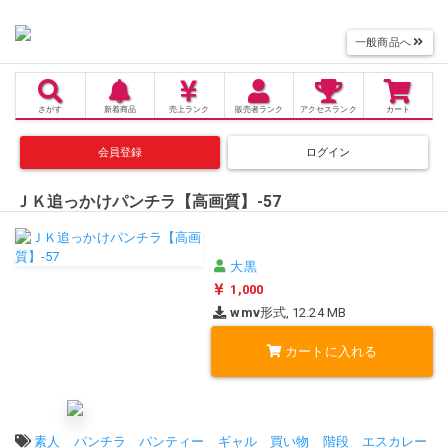
一般商品へ
さがす
新着商品
売上
ランク
販売者
ランク
アクセス
ランク
カート
会員登録
ログイン
ＪＫ追っかけパンチラ【高画質】-57
大黒
1,000
wmv
形式, 12.24 MB
カートに入れる
タグ:
素人
パンチラ
パンティー
ギャル
買い物
階段
エスカレー