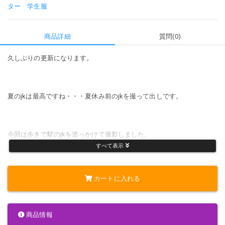
ター
学生服
商品詳細
質問(0)
久しぶりの更新になります。
夏のjkは最高ですね・・・夏休み前のjkを撮って出しです。
今回は歩きで駅のjkを追っかけて撮影しました。
すべて表示
２人組の友達jkです。
カートに入れる
両方のパンチラゲットしました。
商品情報