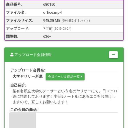
商品番号:
680150
というのもタイト目なスカートなのにパンティーラインが一切見えな
ファイル名:
office.mp4
かったとのこと。。
ファイルサイズ:
948.38 MB
(994,452,615 バイト)
アップロード:
7年前
(
2019-03-24
)
その疑惑を俺が晴らさないで一体誰が晴らすんだ！っということで
閲覧数:
636+
例のごとく足元に仕掛けてみました笑
アップロード会員情報
検証1日目。。
通常通り、パンツを履いて出社。
アップロード会員名:
というか全身黒コーデでタイツもしっかりと履いている。。
大学ヤリサー所属
会員ページ＆商品一覧
早くも企画に暗雲が垂れ込める。。
悔しかったので、最近SNWにハマってるって言ってサムネの顔写真撮
自己紹介:
らせてもらいましたｗ
某有名私立大学のテニサーという名のヤリサーにて、日々エロ
Oh SNW...キレイ系な顔立ちが、可愛い系へと変身してるではありませ
道に精進しております！半径5メートルにあるエロをお届けし
んか！
ますので、宜しくお願いします！
普通に即ハボ
この会員の商品:
検証2日目。。