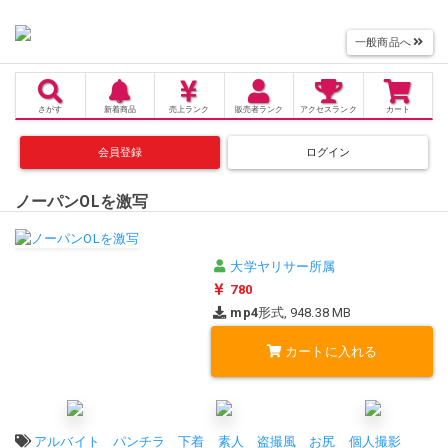
一般商品へ
さがす
新着商品
売上
ランク
販売者
ランク
アクセス
ランク
カート
会員登録
ログイン
ノーパンOLを激写
大学ヤリサー所属
780
mp4
形式, 948.38 MB
カートに入れる
タグ:
アルバイト
パンチラ
下着
素人
盗撮風
お尻
個人撮影