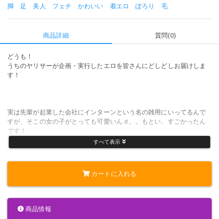
脚
足
美人
フェチ
かわいい
着エロ
ぽろり
毛
商品詳細
質問(0)
どうも！
うちのヤリサーが企画・実行したエロを皆さんにどしどしお届けしま
す！
実は先輩が起業した会社にインターンという名の雑用にいってるんで
すが、そこの女の子がとっても可愛いんｄ。。もとい、すごかったん
です！
すべて表示
その子の年齢は21歳。
カートに入れる
専門XX卒業後、そのまま入社したコピーライターなのですが、
どうやらノーパンで出社してるんじゃないか疑惑が出回ってるんです
笑
商品情報