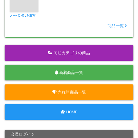
可もなく不可もない恰好。。
もちろんパンツあり。代り映えしなかったのでカットしました。
ノーパンOLを激写
商品一覧
検証3日目。。
その日は暖かくなってきたからか、春めかしい恰好！
ゆるふわ系のスカートを履いてきて期待値アップ！
ついに今日こそ御開帳か？！？
同じカテゴリの商品
興奮を抑えるので精いっぱいで、会話がよそよそしくなってしまいま
した笑
新着商品一覧
彼女がランチで席を外した時にこっそりカメラを回収。
売れ筋商品一覧
その日は足早に自宅へ戻る！
HOME
パソコンでデータを読み込みダブルならぬ連続クリック！
会員ログイン