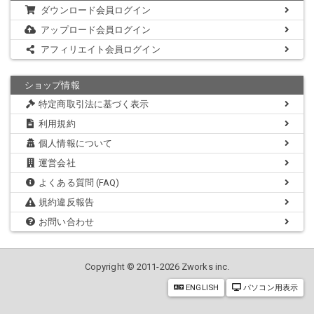
が！
ダウンロード会員ログイン
アップロード会員ログイン
アフィリエイト会員ログイン
普通に白パンティ履いてた。。
ショップ情報
特定商取引法に基づく表示
もはや撮影が日常になってしまった感のある検証4日目。。
利用規約
もう噂は噂でしかなかったと諦めていました。
個人情報について
運営会社
普通に仕事を終え、帰宅。
よくある質問 (FAQ)
規約違反報告
お問い合わせ
この普通のパンチラ動画群をどう販売しようかと頭を抱えていた
ら。。
Copyright © 2011-2026 Zworks inc.
ENGLISH
パソコン用表示
キター！ノーパンキター！