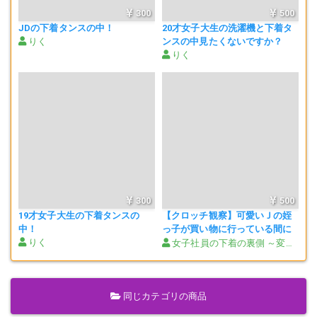
300
500
JDの下着タンスの中！
20才女子大生の洗濯機と下着タ
りく
ンスの中見たくないですか？
りく
300
500
19才女子大生の下着タンスの
【クロッチ観察】可愛いＪの姪
中！
っ子が買い物に行っている間に
りく
幼いパンツを取り出しクロッチ
女子社員の下着の裏側 ～変態アラフィフリーマンによる卑劣行為～
観察。クロッチにはしっかりと
汚れが残ってい
同じカテゴリの商品