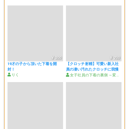
300
700
19才の子から頂いた下着を開
【クロッチ射精】可愛い新入社
封！
員の凄い汚れたクロッチに我慢
りく
できず白濁液大量射精。
女子社員の下着の裏側 ～変態アラフィフリーマンによる卑劣行為～