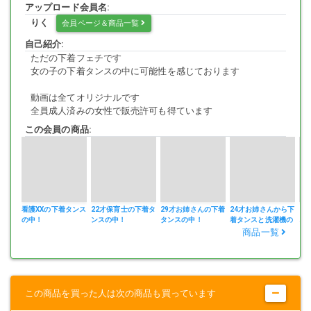
アップロード会員名:
りく
会員ページ＆商品一覧
自己紹介:
ただの下着フェチです
女の子の下着タンスの中に可能性を感じております
動画は全てオリジナルです
全員成人済みの女性で販売許可も得ています
この会員の商品:
看護XXの下着タンス
22才保育士の下着タ
29才お姉さんの下着
24才お姉さんから下
2
の中！
ンスの中！
タンスの中！
着タンスと洗濯機の
ス
中を見せて頂きまし
商品一覧
た！
この商品を買った人は次の商品も買っています