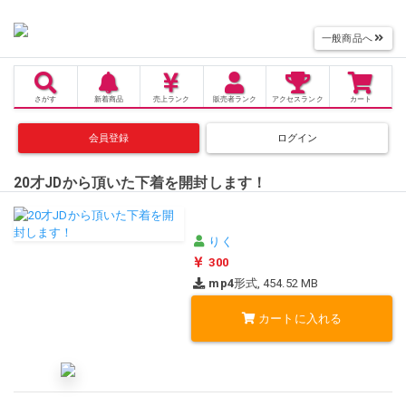
一般商品へ
さがす
新着商品
売上
ランク
販売者
ランク
アクセス
ランク
カート
会員登録
ログイン
20才JDから頂いた下着を開封します！
りく
300
mp4
形式, 454.52 MB
カートに入れる