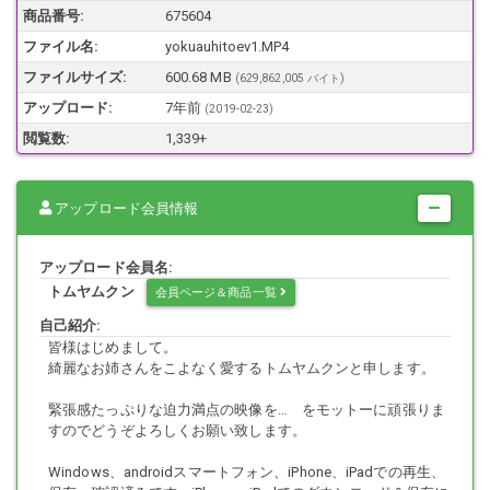
商品番号:
675604
ファイル名:
yokuauhitoev1.MP4
サンプル画像は画質を落としてます。
一部音声無し
ファイルサイズ:
600.68 MB
(629,862,005 バイト)
モザイクあり。
アップロード:
7年前
(
2019-02-23
)
閲覧数:
1,339+
Windows、androidスマートフォン、iPhone、iPadでの再生、保存、確
認済みです。iPhone、iPadでのダウンロード＆保存につきましては、
アップロード会員情報
Documentu6 等のアプリケーションでご堪能下さい。
アップロード会員名:
トムヤムクン
会員ページ＆商品一覧
本商品に登場するすべての被写体は成人です。
自己紹介:
皆様はじめまして。
綺麗なお姉さんをこよなく愛するトムヤムクンと申します。
本商品にはXXポルノと定義される画像または映像は含まれておりませ
ん。
緊張感たっぷりな迫力満点の映像を… をモットーに頑張りま
すのでどうぞよろしくお願い致します。
Windows、androidスマートフォン、iPhone、iPadでの再生、
実在するお店または店員さんとは無関係です。