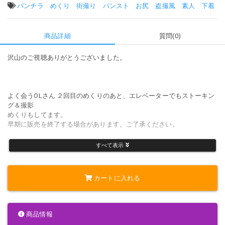
タグ:
パンチラ
めくり
街撮り
パンスト
お尻
盗撮風
素人
下着
商品詳細
質問(0)
沢山のご視聴ありがとうございました。
よく会うOLさん ２回目のめくりのあと、エレベーターでもストーキン
グ＆撮影
めくりもしてます。
早期に販売を終了する場合があります。ご了承ください。
すべて表示
600MB
02:25
カートに入れる
MP4ファイル
スマホ撮り
4K高画質
完全オリジナル映像です。
商品情報