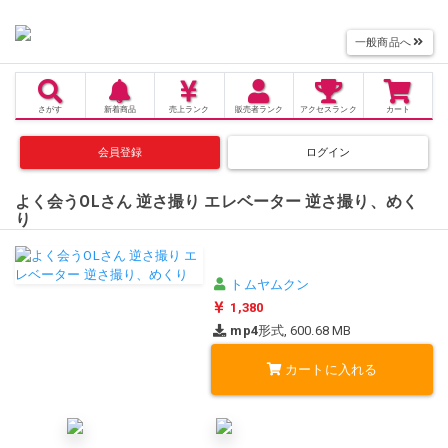
一般商品へ
さがす
新着商品
売上
ランク
販売者
ランク
アクセス
ランク
カート
会員登録
ログイン
よく会うOLさん 逆さ撮り エレベーター 逆さ撮り、めく
り
トムヤムクン
1,380
mp4
形式, 600.68 MB
カートに入れる