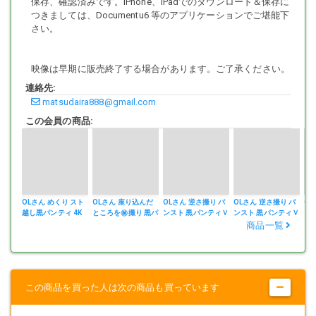
保存、確認済みです。iPhone、iPadでのダウンロード＆保存に
つきましては、Documentu6 等のアプリケーションでご堪能下
さい。
映像は早期に販売終了する場合があります。ご了承ください。
連絡先:
matsudaira888@gmail.com
この会員の商品:
OLさん めくり スト
OLさん 座り込んだ
OLさん 逆さ撮り パ
OLさん 逆さ撮り パ
OL
越し黒パンティ 4K
ところを㊙撮り 黒パ
ンスト 黒パンティＶ
ンスト 黒パンティＶ
ン
ンティ スト越し
ＯＬ3
ＯＬ２
商品一覧
この商品を買った人は次の商品も買っています