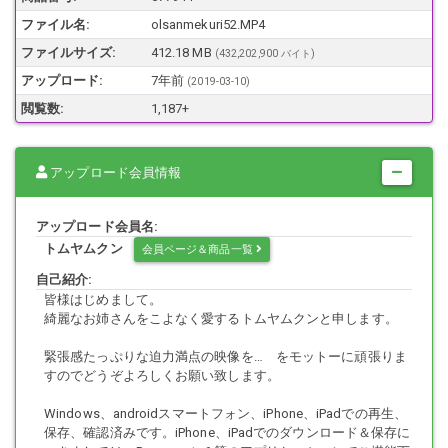
ファイル名:
olsanmekuri52.MP4
Windows、androidスマートフォン、iPhone、iPadでの再生、保存、確
ファイルサイズ:
412.18 MB
(432,202,900 バイト)
認済みです。iPhone、iPadでのダウンロード＆保存につきましては、
アップロード:
7年前
(
2019-03-10
)
Documentu6 等のアプリケーションでご堪能下さい。
閲覧数:
1,187+
本商品に登場するすべての被写体は成人です。
アップロード会員情報
アップロード会員名:
本商品にはXXポルノと定義される画像または映像は含まれておりませ
トムヤムクン
会員ページ＆商品一覧
ん。
自己紹介:
皆様はじめまして。
綺麗なお姉さんをこよなく愛するトムヤムクンと申します。
実在するお店または店員さんとは無関係です。
緊張感たっぷりな迫力満点の映像を… をモットーに頑張りま
すのでどうぞよろしくお願い致します。
Windows、androidスマートフォン、iPhone、iPadでの再生、
保存、確認済みです。iPhone、iPadでのダウンロード＆保存に