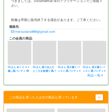
つきましては、Documentu6 等のアプリケーションでご堪能下
さい。
映像は早期に販売終了する場合があります。ご了承ください。
連絡先:
matsudaira888@gmail.com
この会員の商品:
OLさん めくり スト
OLさん 座り込んだ
OLさん 逆さ撮り パ
OLさん 逆さ撮り パ
OL
越し黒パンティ 4K
ところを㊙撮り 黒パ
ンスト 黒パンティＶ
ンスト 黒パンティＶ
ン
ンティ スト越し
ＯＬ3
ＯＬ２
商品一覧
この商品を買った人は次の商品も買っています