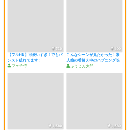
530
600
【フルHD】可愛いすぎ！でもパ
こんなシーンが見たかった！素
ンスト破れてます！
人娘の着替え中のハプニング映
フェチ侍
像
ふうじん太郎
1,580
1,580