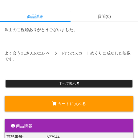
商品詳細
質問(0)
沢山のご視聴ありがとうございました。
よく会うOLさんのエレベーター内でのスカートめくりに成功した映像
です。
412MB
すべて表示
01:29
4K
MP4ファイル
カートに入れる
モザイク無し。
音声一部無し。
スロー再生あり。
早期に販売を終了する場合があります。
商品情報
サンプル画像は画質を落としてます。
商品番号:
677944