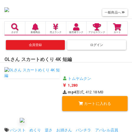
一般商品へ
さがす
新着商品
売上
ランク
販売者
ランク
アクセス
ランク
カート
会員登録
ログイン
OLさん スカートめくり 4K 短編
トムヤムクン
1,280
mp4
形式, 412.18 MB
カートに入れる
タグ:
パンスト
めくり
逆さ
お姉さん
パンチラ
アパレル店員