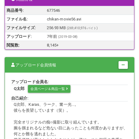
これはイケる(ﾟ∀ﾟ )と直感的におもい急遽駅へと向かいました。
商品番号:
677546
ファイル名:
chikan-movie56.avi
ファイルサイズ:
256.93 MB
(269,410,976 バイト)
すごい混雑でホームでタゲちゃんを見極めるのも大変だったんですけ
アップロード:
7年前
(
2019-03-08
)
ど、XXを着た清楚ちゃんを見つけちゃったんですな～(･∀･)ﾆﾔﾆﾔ
閲覧数:
8,145+
かなりかわいい子で肩までさらさらな髪が印象的でした。
アップロード会員情報
アップロード会員名:
絶対この子のこと好きな男子はいると思いますね。
Q太郎
会員ページ＆商品一覧
自己紹介:
Q次郎、Karas、ラーク、篝一光…。
隣りの扉の列にもう1人XXちゃんがいたんですけど、こっちにしといて
彼らを羨望しています（笑）。
結果的に正解でした(笑)
完全オリジナルの痴○撮影に取り組んでいます。
腕を掴まれるなど危ない目にあったことも何度かありますが、
何とか難を逃れました。
ただ、やっぱり明らかに乗る前からこの子を狙ってる師が何人かいて