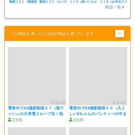
回のえげつない主役です(笑)
動画１２１（既婚者
動画１２０（カメラ
１１９（綿パンちゃ
１１８（お年玉スペ
１
のイケナイ秘密編）
は見た！おさわりの
んの小さな生尻を味
シャル！衝撃の囲み
の
商品一覧
瞬間編）
見編）
発生編）
ぐ
もう後ろからパンティーの中まで完全にマン食いしてるところを完璧
に赤外線カメラでとらえることに成功しました！
この商品を買った人は次の商品も買っています
そして見逃してはならないのがもう1人別人の触手です。
この触手の震えは見ものです(･∀･)ﾆﾔﾆﾔ
本物のシチュじゃないと絶対こんな震え方はしませんからね。
2,980
2,980
電車内でXX撮影動画５７（朝ラ
電車内でXX撮影動画４５（大人
ッシュの大停電２ループ目！他
しいKちゃんのパンティーの中ま
人XX師がKちゃんの生パンさわ
でやりたい放題編）
Q太郎
Q太郎
Q太郎はわかります。
りまくり編）