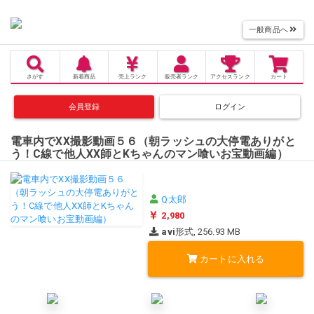
一般商品へ
さがす
新着商品
売上
ランク
販売者
ランク
アクセス
ランク
カート
会員登録
ログイン
電車内でXX撮影動画５６（朝ラッシュの大停電ありがと
う！C線で他人XX師とKちゃんのマン喰いお宝動画編）
Q太郎
2,980
avi
形式, 256.93 MB
カートに入れる