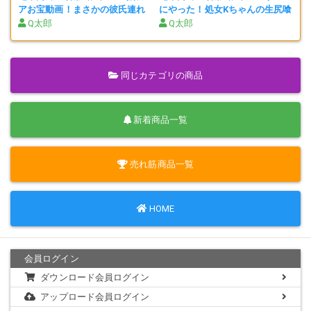
アお宝動画！まさかの彼氏連れ
にやった！処女Kちゃんの生尻喰
女子の生尻とマン喰い編）
いお宝動画編）
Q太郎
Q太郎
それでも隣りのリーマンはかまわずマン喰いしてるところみると、た
ぶん失うもののない常習だと思われます。
同じカテゴリの商品
降りたあと、XXちゃんはリーマンのほうをにらみつけてましたが、Q
新着商品一覧
太郎はその隙にすたこらと退散です(笑)
売れ筋商品一覧
そのあとも２ループしていい思いしましたが、最高の衝撃動画はコレ
ですので、本物XXでないぁ?けないという師の方々にはよだれものでし
ょうな。
HOME
いつまで販売できるかわかりませんので、早めにゲットしておいてく
会員ログイン
ださい。
ダウンロード会員ログイン
アップロード会員ログイン