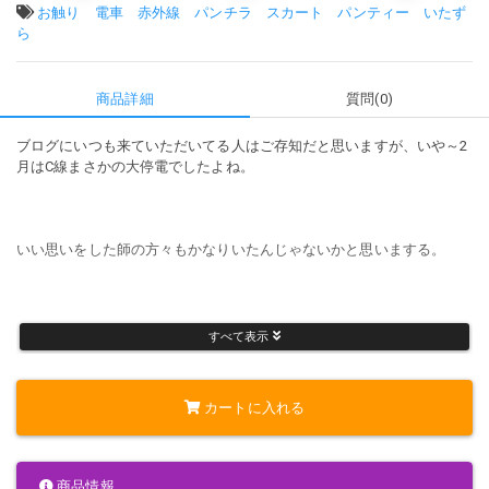
タグ:
お触り
電車
赤外線
パンチラ
スカート
パンティー
いたず
ら
商品詳細
質問(0)
ブログにいつも来ていただいてる人はご存知だと思いますが、いや～2
月はC線まさかの大停電でしたよね。
いい思いをした師の方々もかなりいたんじゃないかと思いまする。
そんななか偶然撮れたのが今回の動画なんですな。
すべて表示
カートに入れる
あの日は最初行く予定なかったので、早朝6時にすでに止まってるニュ
ースがでていてラッキーでした(笑)
商品情報