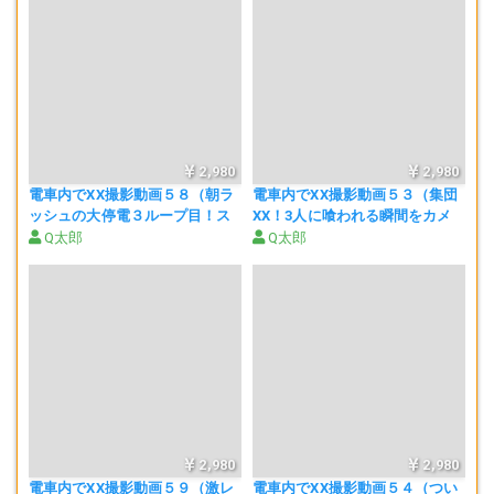
いつもやってる師のみなさんも動画を見ていただければこの震えにも
のすごく共感するんじゃないでしょうか。
いや～昔はこんなふうに震えてたことを思い出しましたよ(笑)
2,980
2,980
電車内でXX撮影動画５８（朝ラ
電車内でXX撮影動画５３（集団
ッシュの大停電３ループ目！ス
XX！3人に喰われる瞬間をカメ
普段はさわる勇気がないけど、大停電で1歩を踏み出した初心者とみた(
カートたくし上げてKちゃんの生
ラはとらえた編）
Q太郎
Q太郎
･ิω･ิ)
パン喰い編）
ちなみに動画の中盤あたりで女の子が必死にスカートを戻そうともが
くところがあるんですけど、これも個人的にものすごく興奮しまし
た。
まぁ…真後ろにいた私は手をつかまれるのかと思い、とうとう蜃気楼に
2,980
2,980
なる時が来たのかと一瞬血の気が引きましたけどね(^_^;)
電車内でXX撮影動画５９（激レ
電車内でXX撮影動画５４（つい