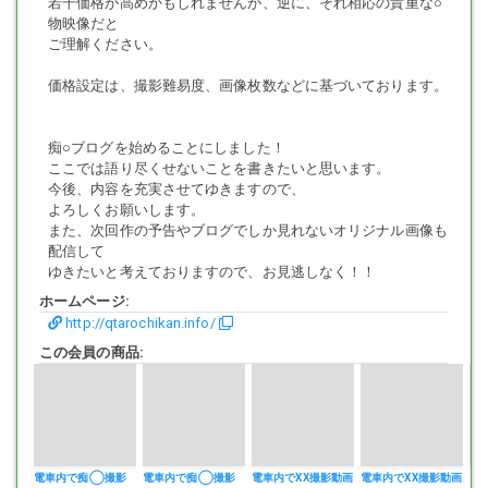
若干価格が高めかもしれませんが、逆に、それ相応の貴重な○
あの独特のオーラを出してましたね(^_^;)
物映像だと
ご理解ください。
価格設定は、撮影難易度、画像枚数などに基づいております。
しかも停電でただでさえ緊急事態でしたので、何とも言えない雰囲気
がホームに漂ってました。
痴○ブログを始めることにしました！
ここでは語り尽くせないことを書きたいと思います。
今後、内容を充実させてゆきますので、
ポジ取り勝てるかな～とちょっと自信なかったんですけど、もういく
よろしくお願いします。
しかないと決意を固め一斉に乗車！
また、次回作の予告やブログでしか見れないオリジナル画像も
配信して
ゆきたいと考えておりますので、お見逃しなく！！
ホームページ:
くお～！
http://qtarochikan.info/
この会員の商品:
大混雑の車両にさらに乗り込みますのですごい押し合いでした。
リーマンと一緒に後ろ側をゲットしたんですけど、このリーマンが今
電車内で痴◯撮影
電車内で痴◯撮影
電車内でXX撮影動画
電車内でXX撮影動画
電