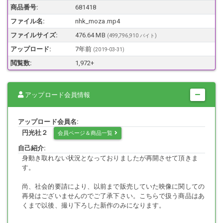
って、XXの子もちらほら居ました。そこで、事前に用意した職員かの
商品番号:
681418
ような手作りネームプレートを首から提げ、声を掛けます。
ファイル名:
nhk_moza.mp4
「ちょっとすいません」
「一応、身分証を見せてもらえますか？」
ファイルサイズ:
476.64 MB
(499,796,910 バイト)
声を掛けたことをもっともらしくするため、一応の身分確認。私の職
アップロード:
7年前
(
2019-03-31
)
員プレートを見た女の子は疑うこともなく身分確認に応じます。
「ここに居るっていうことはアーティストの出待ちだよね？」
閲覧数:
1,972+
頷く×。
「差し出がましいようだけど、もし必要ならぼくが力になってあげよ
うか？ 特別に時間を作ってもらってここじゃない場所で会わせること
アップロード会員情報
も出来るよ」
そう、切り出せば「本当ですか！？」と×は輝く笑顔です。
そうなれば後は楽勝です。
アップロード会員名:
円光社２
会員ページ＆商品一覧
自己紹介:
ここから先、どうなったかは映像をご覧下さい。
身動き取れない状況となっておりましたが再開させて頂きま
ちなみに、一般には性交類似行為と看做されるフェラチオをするシー
す。
ンがこの映像には登場します。しかし、この行為は児ポルノ法が規定
する性的搾取及び性的ぎゃくたいから被写体を保護しその権利を擁護
尚、社会的要請により、以前まで販売していた映像に関しての
する、という理念から逸脱するものではないことからポルノではない
再発はございませんのでご了承下さい。こちらで扱う商品はあ
と主張させて頂きたいと思います。
くまで以後、撮り下ろした新作のみになります。
というのも、こちらの映像で展開される行為は、被写体がすべて自主
的かつ自発的に行ったものです。