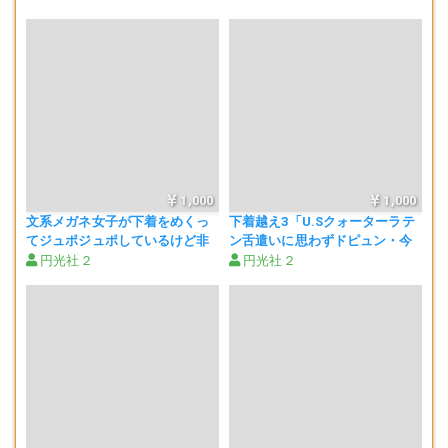
1,000
1,000
文系メガネ女子が下着をめくっ
下着越え3「U.Sクォーターラテ
てジュポジュポしているけど非
ン舌遣いに思わずドピュン・今
フェラです
回ばかりは…」
円光社２
円光社２