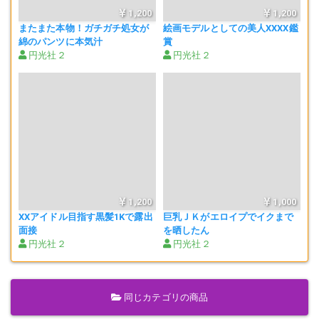
1,200
1,200
またまた本物！ガチガチ処女が
絵画モデルとしての美人XXXX鑑
綿のパンツに本気汁
賞
円光社２
円光社２
1,200
1,000
XXアイドル目指す黒髪1Kで露出
巨乳ＪＫがエロイプでイクまで
面接
を晒したん
円光社２
円光社２
同じカテゴリの商品