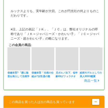
ルックスよりも、実年齢が大切。これが円光社の何よりものこ
だわりです。
※注、上記の表記「ＪＫ」、「ＪＣ」は、弊社オリジナルの呼
称であり「ＪＫ＝ジャパニーズ・かわいい子」「ＪＣ＝ジャパ
ニーズ・超かわいい子」の略になります。
この会員の商品:
保健体育?「膣に陰
保健体育「生殖の仕
児ポルノ法下、低年
絵画モデルとしての
本
茎を挿入して生殖学
組み?女性器の観
齢XXがフェラチオ
美人XXXX鑑賞
っ
習」
察」前編
マ
商品一覧
この商品を買った人は次の商品も買っています