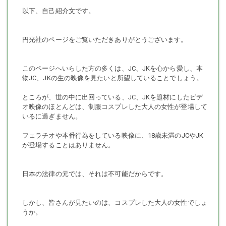
私から何かをよこせ（搾取）、だとか何かをしろ（ぎゃくたい）など
以下、自己紹介文です。
と言ってもやってもいないことは映像をご覧になれば一目瞭然です
し、むしろ、この映像が証拠です。
彼女が自ら自分の持つ権利を行使し、国民の権利として、触りたい、
円光社のページをご覧いただきありがとうございます。
シャブりたいと自ら望んで行っていった、これを被写体の権利として
擁護するのは、この法律の本来の目的そのものです。
ご安心の上、所持して下さい。
このページへいらした方の多くは、JC、JKを心から愛し、本
物JC、JKの生の映像を見たいと所望していることでしょう。
ところが、世の中に出回っている、JC、JKを題材にしたビデ
動画：４５分３７秒
オ映像のほとんどは、制服コスプレした大人の女性が登場して
いるに過ぎません。
フェラチオや本番行為をしている映像に、18歳未満のJCやJK
映像はmpeg4形式になります。
が登場することはありません。
映像に対するご質問はkachikachioka@gmail.comまでお気軽にご連絡
ください。
この映像は日本国が定める法令に則った形で撮影されており、違法行
日本の法律の元では、それは不可能だからです。
為は一切ありません。
被写体の年齢確認は確実に行っており、年齢確認書類のコピーも所持
しています。
しかし、皆さんが見たいのは、コスプレした大人の女性でしょ
うか。