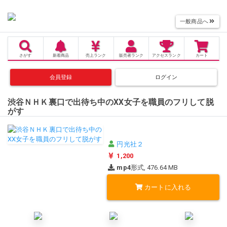
一般商品へ
さがす
新着商品
売上
ランク
販売者
ランク
アクセス
ランク
カート
会員登録
ログイン
渋谷ＮＨＫ裏口で出待ち中のXX女子を職員のフリして脱
がす
円光社２
1,200
mp4
形式, 476.64 MB
カートに入れる