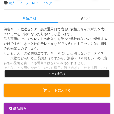
タグ:
素人
フェラ
NHK
ヲタク
商品詳細
質問(0)
渋谷ＮＨＫ放送センター裏の通用口で歳若い女性たちが大挙列を成し
ているのをご覧になった方もいると思います。
私も実際にそこでタレントの出入りを待った経験はないので想像する
だけですが、きっと他のテレビ局などでも見られるファンにはお馴染
みの光景なのでしょう。
しかも、天下の公共放送です。ＮＨＫにしか出演しないアーティス
ト、大物などもいると予想されますから、渋谷ＮＨＫ裏というのは出
待ちの聖地と言っても過言ではないのかも知れません。
そんなことを思いながら、いつも横目に通り過ぎていたある日、いつ
になくXXの女の子ばかりの日に出くわしました。平日です、きっとXX
すべて表示
をサボって馳せ参じたんでしょう。そして、誰目当てかは知りません
が、若い子に支持されている方がいるのでしょう。
ぼんやりその光景を見ていると、ふと、これは楽勝な狩り場なんじゃ
カートに入れる
ないか。そう閃いたのです。
商品情報
決行したのはまた別の日です。この日も、私服の若い女子たちに混じ